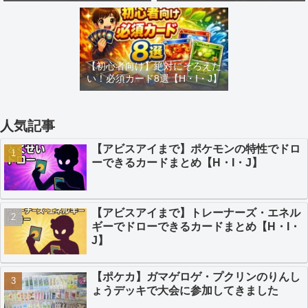
め【H・I・J】
カードまとめ【H・I・J】
【初心者向け】絶対にそろえた
い！必須カード8選【H・I・J】
人気記事
【アビスアイまで】ポケモンの特性でドロ
ーできるカードまとめ【H・I・J】
【アビスアイまで】トレーナーズ・エネル
ギーでドローできるカードまとめ【H・I・
J】
【ポケカ】ガマゲロゲ・プクリンのりんし
ょうデッキで大会に参加してきました