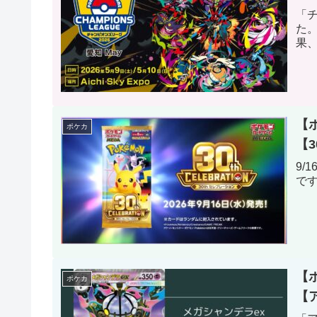
「チ
た
果
【
ポケカ
【
9/
で
【
ポケカ
【