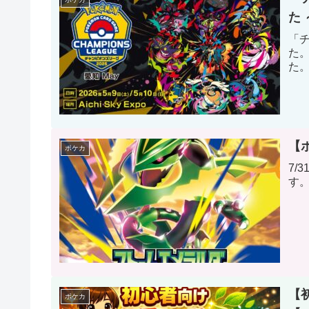
た
「チ
た
た
【
ポケカ
7/
す
【
ポケカ