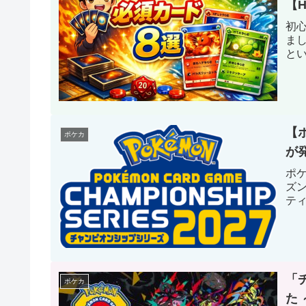
【H
初
ま
と
【
ポケカ
が
ポケ
ズ
テ
「
ポケカ
た