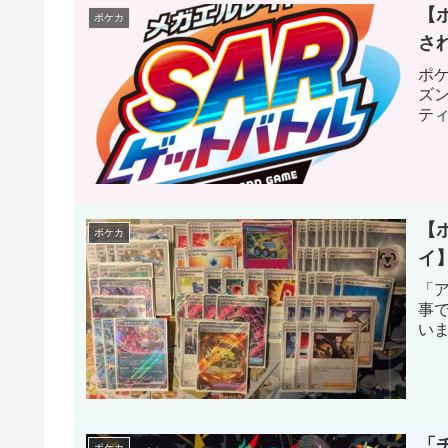
【
ポケカ
さ
ポケ
ズ
テ
【
ポケカ
イ
「
事
い
「
ポケカ