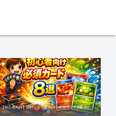
【初心者向け】絶対にそろえたい！必須カード8選【H・I・
J】