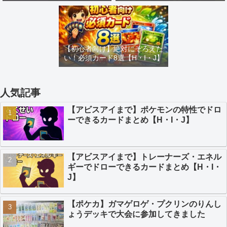
め【H・I・J】
カードまとめ【H・I・J】
【初心者向け】絶対にそろえた
い！必須カード8選【H・I・J】
人気記事
【アビスアイまで】ポケモンの特性でドロ
ーできるカードまとめ【H・I・J】
【アビスアイまで】トレーナーズ・エネル
ギーでドローできるカードまとめ【H・I・
J】
【ポケカ】ガマゲロゲ・プクリンのりんし
ょうデッキで大会に参加してきました