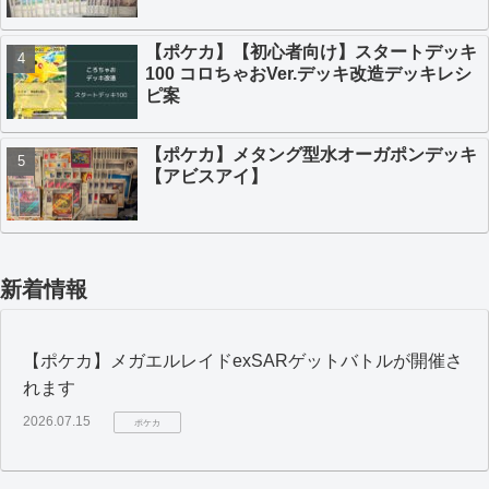
【ポケカ】【初心者向け】スタートデッキ
100 コロちゃおVer.デッキ改造デッキレシ
ピ案
【ポケカ】メタング型水オーガポンデッキ
【アビスアイ】
新着情報
【ポケカ】メガエルレイドexSARゲットバトルが開催さ
れます
2026.07.15
ポケカ