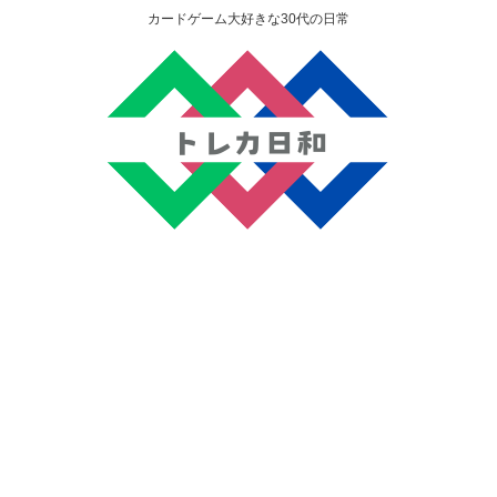
カードゲーム大好きな30代の日常