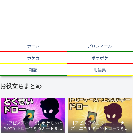
ホーム
プロフィール
ポケカ
ポケポケ
雑記
用語集
お役立ちまとめ
【アビスアイまで】ポケモンの
【アビスアイまで】トレーナー
特性でドローできるカードまと
ズ・エネルギーでドローできる