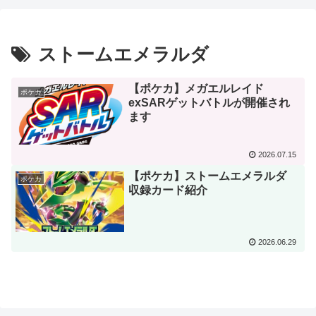
ストームエメラルダ
【ポケカ】メガエルレイド
ポケカ
exSARゲットバトルが開催され
ます
2026.07.15
【ポケカ】ストームエメラルダ
ポケカ
収録カード紹介
2026.06.29