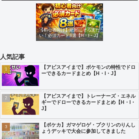
め【H・I・J】
カードまとめ【H・I・J】
【初心者向け】絶対にそろえた
い！必須カード8選【H・I・J】
人気記事
【アビスアイまで】ポケモンの特性でドロ
ーできるカードまとめ【H・I・J】
【アビスアイまで】トレーナーズ・エネル
ギーでドローできるカードまとめ【H・I・
J】
【ポケカ】ガマゲロゲ・プクリンのりんし
ょうデッキで大会に参加してきました