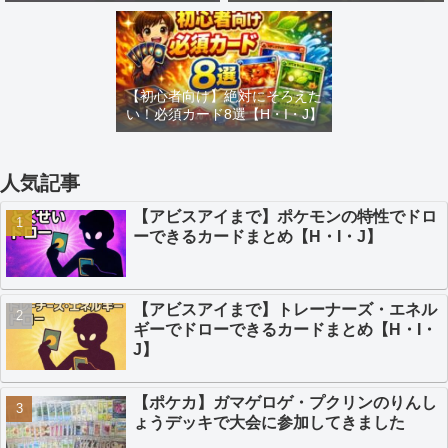
め【H・I・J】
カードまとめ【H・I・J】
【初心者向け】絶対にそろえた
い！必須カード8選【H・I・J】
人気記事
【アビスアイまで】ポケモンの特性でドロ
ーできるカードまとめ【H・I・J】
【アビスアイまで】トレーナーズ・エネル
ギーでドローできるカードまとめ【H・I・
J】
【ポケカ】ガマゲロゲ・プクリンのりんし
ょうデッキで大会に参加してきました