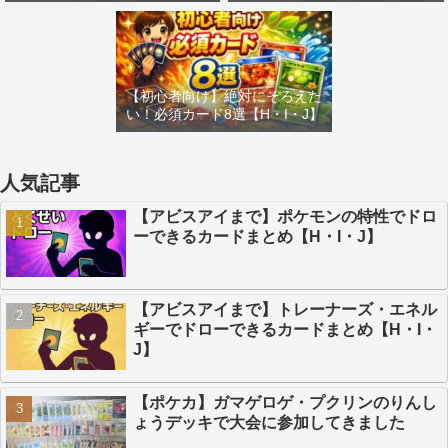
め【H・I・J】
カードまとめ【H・I・J】
【初心者向け】絶対にそろえた
い！必須カード8選【H・I・J】
人気記事
【アビスアイまで】ポケモンの特性でドロ
ーできるカードまとめ【H・I・J】
【アビスアイまで】トレーナーズ・エネル
ギーでドローできるカードまとめ【H・I・
J】
【ポケカ】ガマゲロゲ・プクリンのりんし
ょうデッキで大会に参加してきました