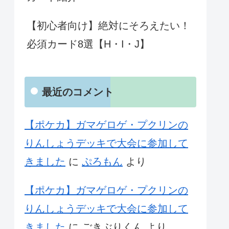
【初心者向け】絶対にそろえたい！
必須カード8選【H・I・J】
最近のコメント
【ポケカ】ガマゲロゲ・プクリンの
りんしょうデッキで大会に参加して
きました
に
ぷろもん
より
【ポケカ】ガマゲロゲ・プクリンの
りんしょうデッキで大会に参加して
きました
に
ごきぶりくん
より