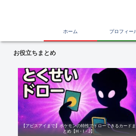
ホーム
プロフィー
お役立ちまとめ
【アビスアイまで】ポケモンの特性でドローできるカード
とめ【H・I・J】