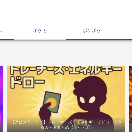
ル
ポケカ
ポケポケ
ま
【アビスアイまで】トレーナーズ・エネルギーでドローでき
るカードまとめ【H・I・J】