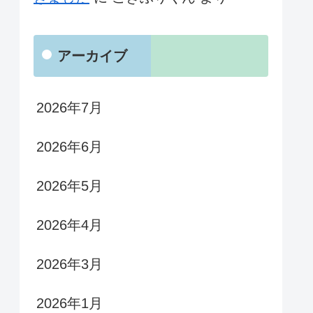
アーカイブ
2026年7月
2026年6月
2026年5月
2026年4月
2026年3月
2026年1月