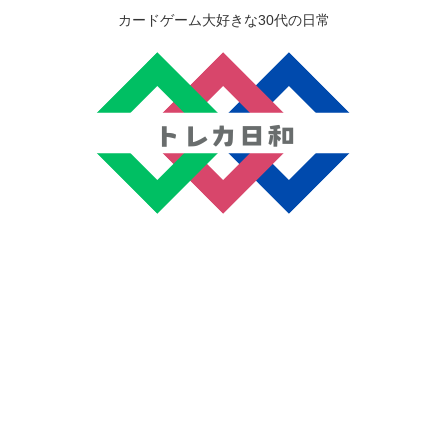
カードゲーム大好きな30代の日常