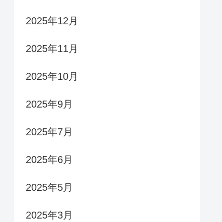
2025年12月
2025年11月
2025年10月
2025年9月
2025年7月
2025年6月
2025年5月
2025年3月