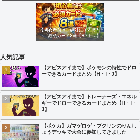
め【H・I・J】
カードまとめ【H・I・J】
【初心者向け】絶対にそろえた
い！必須カード8選【H・I・J】
人気記事
【アビスアイまで】ポケモンの特性でドロ
ーできるカードまとめ【H・I・J】
【アビスアイまで】トレーナーズ・エネル
ギーでドローできるカードまとめ【H・I・
J】
【ポケカ】ガマゲロゲ・プクリンのりんし
ょうデッキで大会に参加してきました