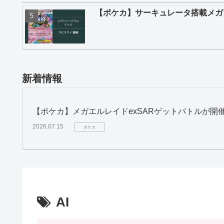
【ポケカ】サーキュレータ搭載メガ
新着情報
【ポケカ】メガエルレイドexSARゲットバトルが開
2026.07.15
ポケカ
AI