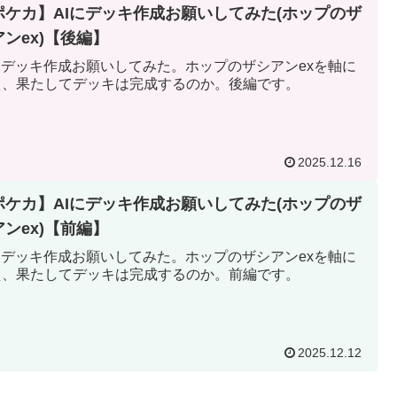
ポケカ】AIにデッキ作成お願いしてみた(ホップのザ
アンex)【後編】
Iにデッキ作成お願いしてみた。ホップのザシアンexを軸に
え、果たしてデッキは完成するのか。後編です。
2025.12.16
ポケカ】AIにデッキ作成お願いしてみた(ホップのザ
アンex)【前編】
Iにデッキ作成お願いしてみた。ホップのザシアンexを軸に
え、果たしてデッキは完成するのか。前編です。
2025.12.12