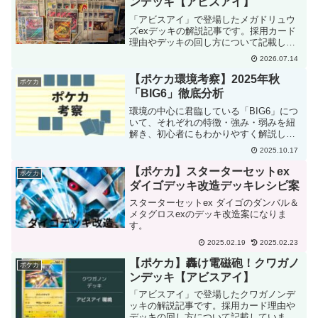
ンデッキ【アビスアイ】
「アビスアイ」で登場したメガドリュウ
ズexデッキの解説記事です。採用カード
理由やデッキの回し方について記載して
います。
2026.07.14
【ポケカ環境考察】2025年秋
ポケカ
「BIG6」徹底分析
環境の中心に君臨している「BIG6」につ
いて、それぞれの特徴・強み・弱みを紐
解き、初心者にもわかりやすく解説しま
す。
2025.10.17
【ポケカ】スターターセットex
ポケカ
ダイゴデッキ改造デッキレシピ案
スターターセットex ダイゴのダンバル＆
メタグロスexのデッキ改造案になりま
す。
2025.02.19
2025.02.23
【ポケカ】轟け電磁砲！クワガノ
ポケカ
ンデッキ【アビスアイ】
「アビスアイ」で登場したクワガノンデ
ッキの解説記事です。採用カード理由や
デッキの回し方について記載していま