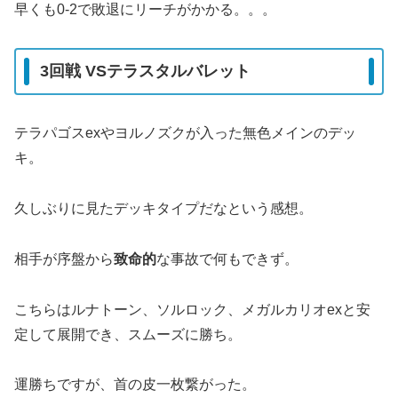
早くも0-2で敗退にリーチがかかる。。。
3回戦 VSテラスタルバレット
テラパゴスexやヨルノズクが入った無色メインのデッ
キ。
久しぶりに見たデッキタイプだなという感想。
相手が序盤から
致命的
な事故で何もできず。
こちらはルナトーン、ソルロック、メガルカリオexと安
定して展開でき、スムーズに勝ち。
運勝ちですが、首の皮一枚繋がった。