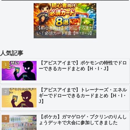
め【H・I・J】
カードまとめ【H・I・J】
【初心者向け】絶対にそろえた
い！必須カード8選【H・I・J】
人気記事
【アビスアイまで】ポケモンの特性でドロ
ーできるカードまとめ【H・I・J】
【アビスアイまで】トレーナーズ・エネル
ギーでドローできるカードまとめ【H・I・
J】
【ポケカ】ガマゲロゲ・プクリンのりんし
ょうデッキで大会に参加してきました