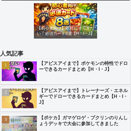
め【H・I・J】
カードまとめ【H・I・J】
【初心者向け】絶対にそろえた
い！必須カード8選【H・I・J】
人気記事
【アビスアイまで】ポケモンの特性でドロ
ーできるカードまとめ【H・I・J】
【アビスアイまで】トレーナーズ・エネル
ギーでドローできるカードまとめ【H・I・
J】
【ポケカ】ガマゲロゲ・プクリンのりんし
ょうデッキで大会に参加してきました