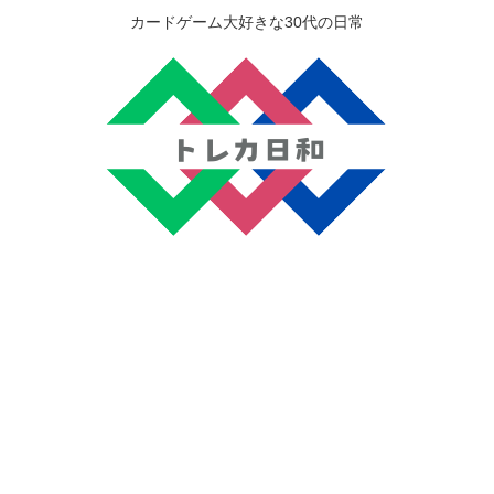
カードゲーム大好きな30代の日常