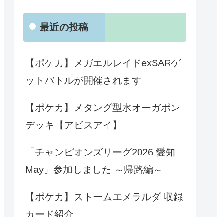
最近の投稿
【ポケカ】メガエルレイドexSARゲ
ットバトルが開催されます
【ポケカ】メタング型水オーガポン
デッキ【アビスアイ】
「チャンピオンズリーグ2026 愛知
May」参加しました ～帰路編～
【ポケカ】ストームエメラルダ 収録
カード紹介