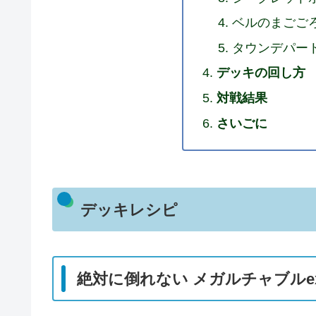
ベルのまごご
タウンデパー
デッキの回し方
対戦結果
さいごに
デッキレシピ
絶対に倒れない メガルチャブルe