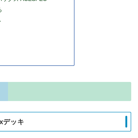
ろ
ト
xデッキ