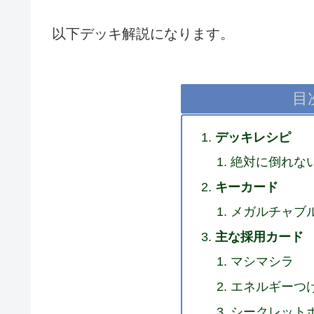
以下デッキ解説になります。
目
デッキレシピ
絶対に倒れない
キーカード
メガルチャブル
主な採用カード
マシマシラ
エネルギーつ
シークレットボ