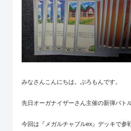
みなさんこんにちは。ぷろもんです。
先日オーガナイザーさん主催の新弾バト
今回は『メガルチャブルex』デッキで参