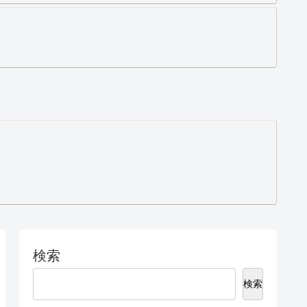
検索
検索