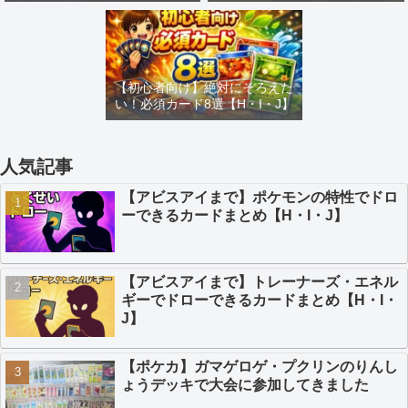
め【H・I・J】
カードまとめ【H・I・J】
【初心者向け】絶対にそろえた
い！必須カード8選【H・I・J】
人気記事
【アビスアイまで】ポケモンの特性でドロ
ーできるカードまとめ【H・I・J】
【アビスアイまで】トレーナーズ・エネル
ギーでドローできるカードまとめ【H・I・
J】
【ポケカ】ガマゲロゲ・プクリンのりんし
ょうデッキで大会に参加してきました