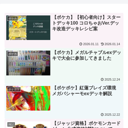
【ポケカ】【初心者向け】スター
ポケカ
トデッキ100 コロちゃおVer.デッ
キ改造デッキレシピ案
2026.01.11
2026.01.14
【ポケカ】メガルチャブルexデッ
ポケカ
キで大会に参加してきました
2025.12.24
【ポケポケ】紅蓮ブレイズ環境
ポケポケ
メガバシャーモexデッキ解説
2025.12.22
【ジャッジ資格】ポケモンカード
雑記