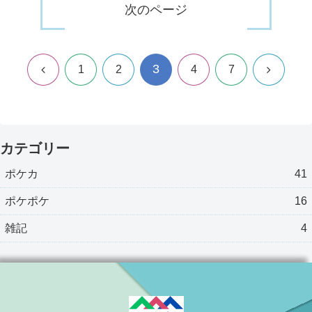
次のページ
3
前
次
1
2
4
7
へ
へ
カテゴリー
ポケカ
41
ポケポケ
16
雑記
4