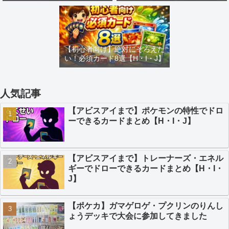
め【H・I・J】
カードまとめ【H・I・J】
【初心者向け】絶対にそろえた
い！必須カード8選【H・I・J】
人気記事
【アビスアイまで】ポケモンの特性でドロ
ーできるカードまとめ【H・I・J】
【アビスアイまで】トレーナーズ・エネル
ギーでドローできるカードまとめ【H・I・
J】
【ポケカ】ガマゲロゲ・プクリンのりんし
ょうデッキで大会に参加してきました