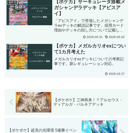
【ポケカ】サーキュレータ搭載メ
ポケカ
ガシャンデラデッキ【アビスア
イ】
「アビスアイ」で登場したメガシャンデ
ラexデッキの解説記事です。採用カード
理由やデッキの回し方について記載して
います。
2026.05.31
2026.06.02
【ポケカ】メガルカリオexについ
ポケカ
て1カ月考えた
メガルカリオexデッキについての考察記
事です。新レギュレーション対応。
2026.03.27
【ポケポケ】三神再来！？アルセウス・
ディアルガ・パルキアデッキ
【ポケポケ】超克の光環境 5連勝イベン