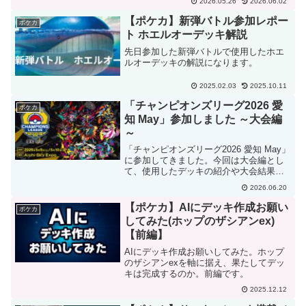
2026.05.26
2026.06.02
【ポケカ】新弾バトル参加レポー
ポケカ
ト ホエルオーデッキ解説
先日参加した新弾バトルで使用したホエ
ルオーデッキの解説になります。
2025.02.03
2025.10.11
「チャンピオンズリーグ2026 愛
ポケカ
知 May」参加しました ～大会編
～
「チャンピオンズリーグ2026 愛知 May」
に参加してきました。今回は大会編とし
て、使用したデッキの紹介や大会結果、
感想を載せています。
2026.06.20
【ポケカ】AIにデッキ作成お願い
ポケカ
してみた(ホップのザシアンex)
【前編】
AIにデッキ作成お願いしてみた。ホップ
のザシアンexを軸に据え、果たしてデッ
キは完成するのか。前編です。
2025.12.12