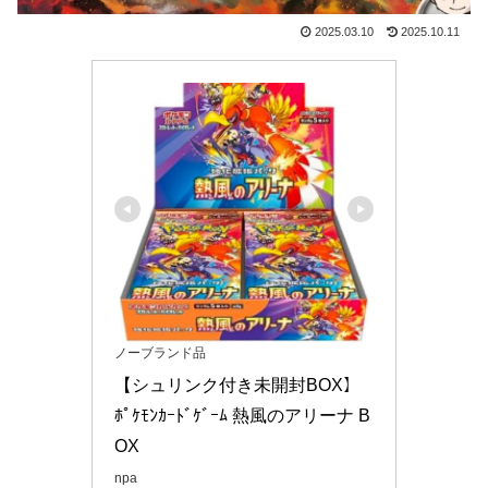
2025.03.10
2025.10.11
ノーブランド品
【シュリンク付き未開封BOX】
ﾎﾟｹﾓﾝｶｰﾄﾞｹﾞｰﾑ 熱風のアリーナ B
OX
npa