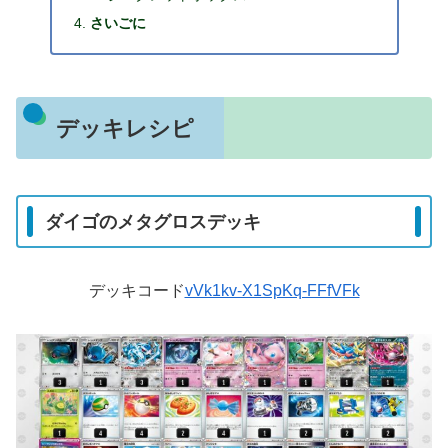
さいごに
デッキレシピ
ダイゴのメタグロスデッキ
デッキコード
vVk1kv-X1SpKq-FFfVFk