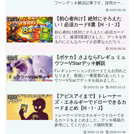
フーンデッキ解説記事です。採用カード
理由やデッキの回し方について記載して
2025.06.18
います。
【初心者向け】絶対にそろえた
ポケカ
い！必須カード8選【H・I・J】
初心者向け絶対にそろえたい必須カード
として、厳選8選選びました。デッキを作
るのにどんなカードが必要なんだろう？
という方向けに記載しました。
2026.06.24
【ポケカ】さよならFレギュ ミュ
ポケカ
ウツーVStarデッキ解説
Fレギュレーションのカードともお別れと
なります。最後に一番愛着のあったミュ
ウツーVStarでデッキを組みました。
2025.01.18
2025.10.11
【アビスアイまで】トレーナー
ポケカ
ズ・エネルギーでドローできるカ
ードまとめ【H・I・J】
トレーナーズやエネルギーでドローでき
るカードをまとめました。デッキ構築の
参考にしてください。※随時更新
2025.11.28
2026.07.06