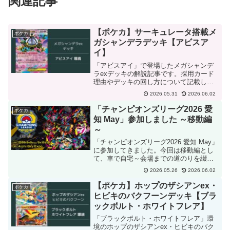
関連記事
【ポケカ】サーキュレータ搭載メ
ポケカ
ガシャンデラデッキ【アビスア
イ】
「アビスアイ」で登場したメガシャンデ
ラexデッキの解説記事です。採用カード
理由やデッキの回し方について記載して
います。
2026.05.31
2026.06.02
「チャンピオンズリーグ2026 愛
ポケカ
知 May」参加しました ～移動編
～
「チャンピオンズリーグ2026 愛知 May」
に参加してきました。今回は移動編とし
て、車で自宅～会場までの道のりを綴り
ました。
2026.05.26
2026.06.02
【ポケカ】ホップのザシアンex・
ポケカ
ヒビキのバクフーンデッキ【ブラ
ックボルト・ホワイトフレア】
「ブラックボルト・ホワイトフレア」環
境のホップのザシアンex・ヒビキのバク