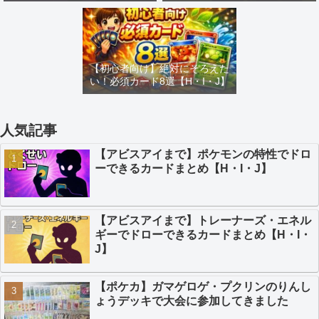
め【H・I・J】
カードまとめ【H・I・J】
【初心者向け】絶対にそろえた
い！必須カード8選【H・I・J】
人気記事
【アビスアイまで】ポケモンの特性でドロ
ーできるカードまとめ【H・I・J】
【アビスアイまで】トレーナーズ・エネル
ギーでドローできるカードまとめ【H・I・
J】
【ポケカ】ガマゲロゲ・プクリンのりんし
ょうデッキで大会に参加してきました