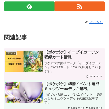
ぷろもん
関連記事
【ポケポケ】イーブイガーデン
ポケポケ
収録カード情報
ポケポケの拡張パック「イーブイガーデ
ン」の収録カードについて紹介していき
ます。
2025.06.24
【ポケポケ】45勝イベント達成
ポケポケ
ミュウツーexデッキ解説
「幻のいる島 エンブレムイベント」で使
用したミュウツーデッキの解説記事で
す。
2025.01.11
2025.10.11