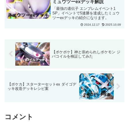
ミュウツーexデッキ解説
「最強の遺伝子 エンブレムイベント1
SP」イベントで5連勝を達成したミュウ
ツーexデッキの紹介になります。
2024.12.17
2025.10.09
【ポケポケ】神と崇められしポケモン ジ
バコイルを検証してみた
【ポケカ】スターターセットex ダイゴデ
ッキ改造デッキレシピ案
コメント