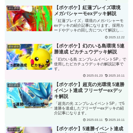
【ポケポケ】紅蓮ブレイズ環境
ポケポケ
メガバシャーモexデッキ解説
「紅蓮ブレイズ」環境のメガバシャーモ
exデッキの紹介記事になります。採用カ
ードやデッキの回し方について解説して
います。
2025.12.22
【ポケポケ】幻のいる島環境 5連
ポケポケ
勝達成 ピカチュウデッキ解説
「幻のいる島 エンブレムイベントSP」で
使用したピカチュウデッキの解説記事で
す。
2025.01.23
2025.10.11
【ポケポケ】超克の光環境 5連勝
ポケポケ
イベント達成 フリーザーexデッ
キ解説
「超克の光 エンブレムイベントSP」で5
連勝を達成したフリーザーexデッキの紹
介記事になります。
2025.03.11
2025.10.11
【ポケポケ】5連勝イベント達成
ポケポケ