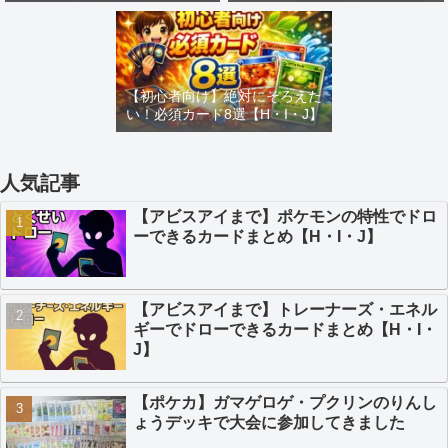
め【H・I・J】
カードまとめ【H・I・J】
【初心者向け】絶対にそろえた
い！必須カード8選【H・I・J】
人気記事
【アビスアイまで】ポケモンの特性でドロ
ーできるカードまとめ【H・I・J】
【アビスアイまで】トレーナーズ・エネル
ギーでドローできるカードまとめ【H・I・
J】
【ポケカ】ガマゲロゲ・プクリンのりんし
ょうデッキで大会に参加してきました